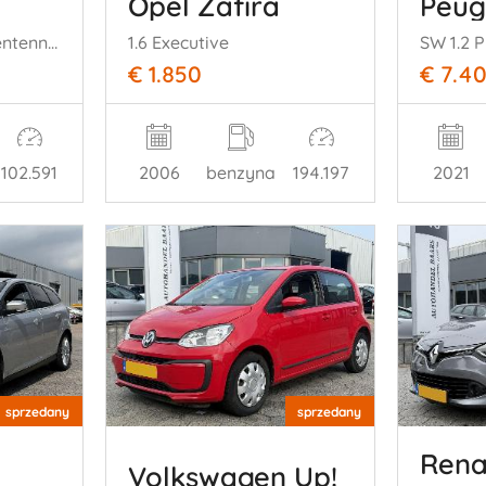
Opel Zafira
Peug
Active Tourer 216i Centennial Executive
1.6 Executive
€ 1.850
€ 7.4
102.591
2006
benzyna
194.197
2021
sprzedany
sprzedany
Rena
Volkswagen Up!