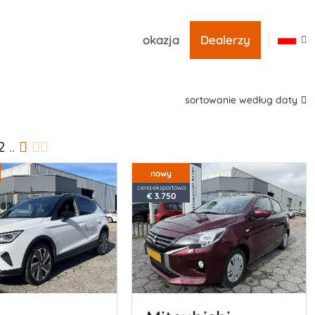
okazja
Dealerzy
sortowanie według daty
2
..
nowy
cena eksportowa
€ 3.750