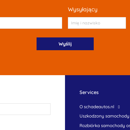
wysyłający
Services
O schadeautos.nl
uszkodzony samochody
rozbiórka samochody 