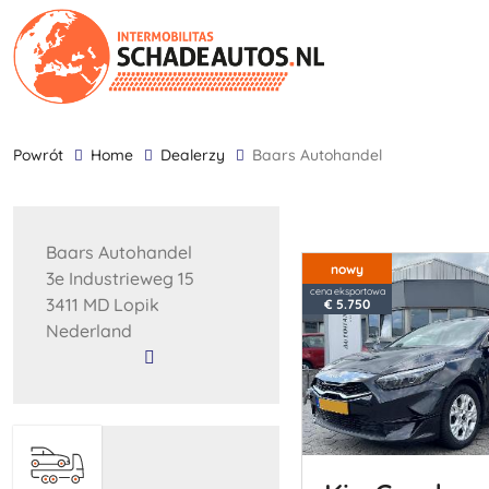
powrót
Home
Dealerzy
Baars Autohandel
Baars Autohandel
nowy
3e Industrieweg 15
cena eksportowa
3411 MD Lopik
€ 5.750
Nederland