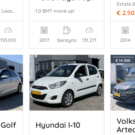
Estate 
Wagon 1.0 EcoBoost Lease Titanium
1.0 BMT move up!
€ 2.5
193.010
2017
benzyna
131.271
2014
cena eksportowa
€ 14.000
Volk
Golf
Hyundai I‑10
Arte