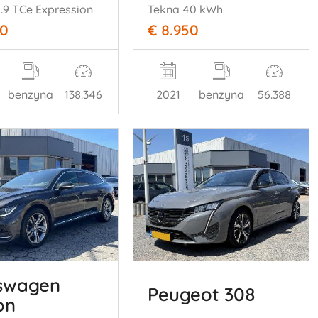
0.9 TCe Expression
Tekna 40 kWh
00
€ 8.950
benzyna
138.346
2021
benzyna
56.388
swagen
Peugeot 308
on