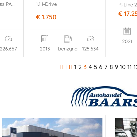
1.5 TSI R-Line Business PANO AUTOMAAT
1.1 i-Drive
R-Line 
€ 17.2
€ 1.750
2021
226.667
2013
benzyna
125.634
1
2
3
4
5
6
7
8
9
10
11
1