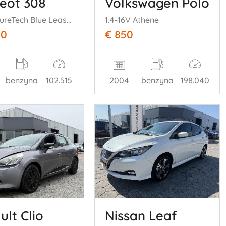
eot 308
Volkswagen Polo
SW 1.2 PureTech Blue Lease Allure
1.4-16V Athene
00
€ 850
benzyna
102.515
2004
benzyna
198.040
ult Clio
Nissan Leaf