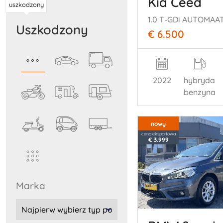
Kia Ceed
uszkodzony
uszkodzony
€ 6.500
2022
hybryda
benzyna
nowy
cena eksportowa
€ 3.999
marka