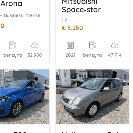
Mitsubishi
 Arona
Space‑star
FR Business Intense
1.2
00
€ 5.250
benzyna
32.980
2021
benzyna
47.714