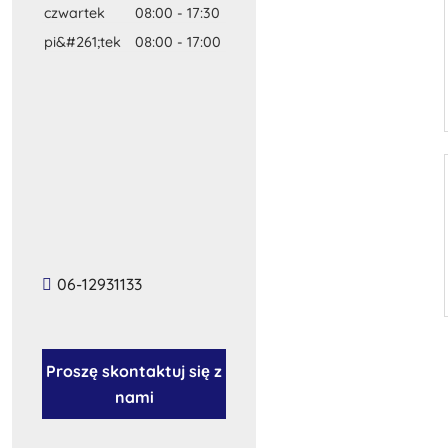
czwartek
08:00
-
17:30
pi&#261;tek
08:00
-
17:00
06-12931133
Proszę skontaktuj się z
nami