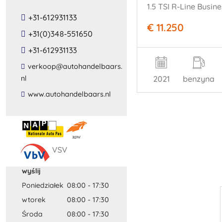
+31-612931133
€ 11.250
+31(0)348-551650
+31-612931133
​verkoop​@​autohandelbaars​.​
nl​
2021
benzyna
​www​.​autohandelbaars​.​nl​
VSV
wyślij
Poniedziałek
08:00
-
17:30
wtorek
08:00
-
17:30
Środa
08:00
-
17:30