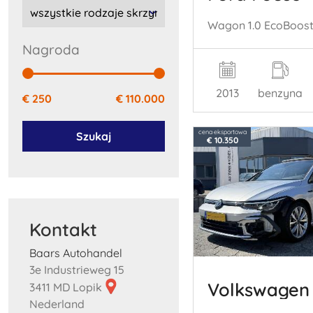
Nagroda
2013
benzyna
€ 250
€ 110.000
cena eksportowa
Szukaj
€ 10.350
Kontakt
Baars Autohandel
3e Industrieweg 15
Volkswagen 
3411 MD Lopik
Nederland