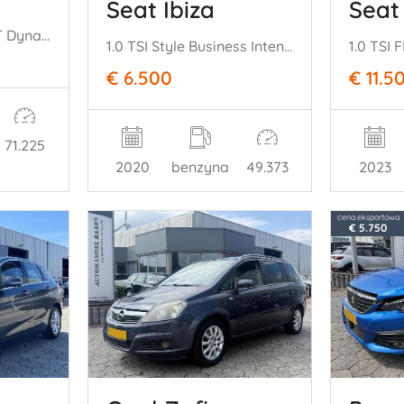
Seat Ibiza
Seat
1.0 T-GDi AUTOMAAT DynamicLine
1.0 TSI Style Business Intense
1.0 TSI 
€ 6.500
€ 11.5
71.225
2020
benzyna
49.373
2023
cena eksportowa
€ 5.750