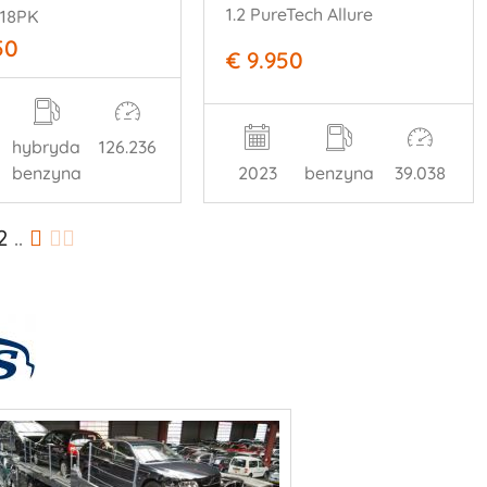
1.2 PureTech Allure
218PK
50
€ 9.950
hybryda
126.236
benzyna
2023
benzyna
39.038
2
..