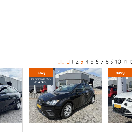
1
2
3
4
5
6
7
8
9
10
11
1
nowy
nowy
cena eksportowa
€ 4.900