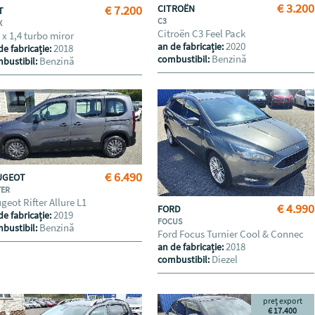
€ 3.200
€ 7.200
CITROËN
AT
C3
X
Citroën C3 Feel Pack
 x 1,4 turbo miror
2020
an de fabricație:
2018
de fabricație:
Benzină
combustibil:
Benzină
bustibil:
€ 6.490
UGEOT
TER
geot Rifter Allure L1
€ 4.990
FORD
2019
de fabricație:
FOCUS
Benzină
bustibil:
Ford Focus Turnier Cool & Connec
2018
an de fabricație:
Diezel
combustibil:
preț export
€ 17.400