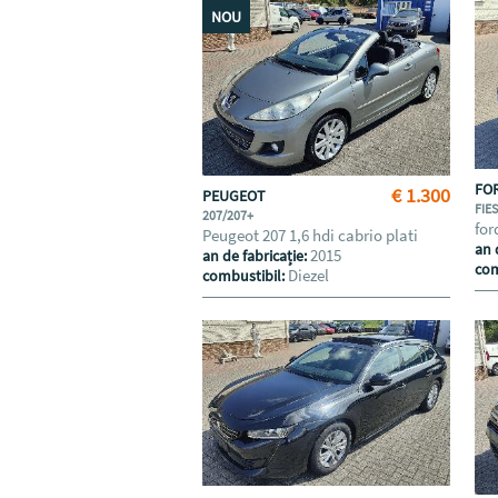
NOU
FO
€ 1.300
PEUGEOT
FIE
207/207+
for
Peugeot 207 1,6 hdi cabrio plati
an 
2015
an de fabricație:
com
Diezel
combustibil: