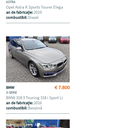
ASTRA
Opel Astra K Sports Tourer Elega
2019
an de fabricație:
Diezel
combustibil:
€ 7.800
BMW
3-SERIE
BMW 318 3 Touring 318 i Sport Li
2016
an de fabricație:
Benzină
combustibil: