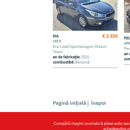
€ 3.350
KIA
PE
CEE D
200
Kia Ceed Sportswagon Dream
Peu
Team
an 
2015
an de fabricație:
com
Benzină
combustibil:
Pagină inițială
|
înapoi
Cumpără mașini avariate & piese auto se
schadeautos.n