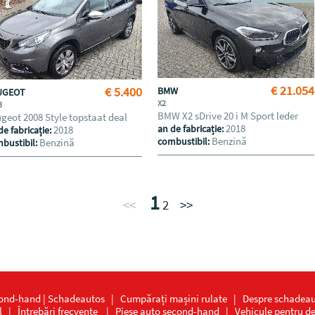
€ 21.054
€ 5.400
BMW
UGEOT
X2
8
BMW X2 sDrive 20 i M Sport leder
geot 2008 Style topstaat deal
2018
an de fabricație:
2018
de fabricație:
Benzină
combustibil:
Benzină
bustibil:
1
<<
2
>>
cond-hand | Schadeautos
|
Cumpărați mașini rulate
|
Despre schadeau
l
|
Întrebări frecvente
|
Piese auto second-hand
|
Vehicule pentru 