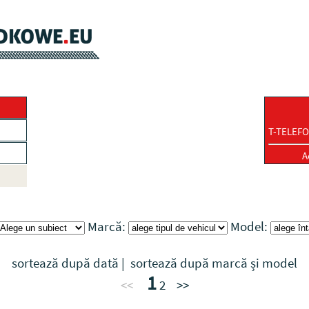
T-TELEFO
A
Marcă:
Model:
sortează după dată
|
sortează după marcă și model
1
<<
2
>>