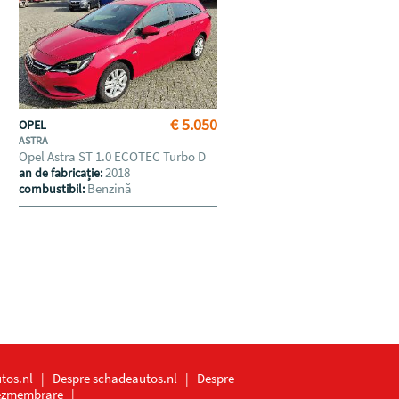
€ 5.050
OPEL
ASTRA
Opel Astra ST 1.0 ECOTEC Turbo D
2018
an de fabricație:
Benzină
combustibil:
tos.nl
|
Despre schadeautos.nl
|
Despre
dezmembrare
|