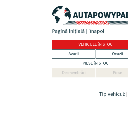
Pagină inițială
|
înapoi
VEHICULE îN STOC
Avarii
Ocazii
PIESE îN STOC
Dezmembrări
Piese
Tip vehicul: