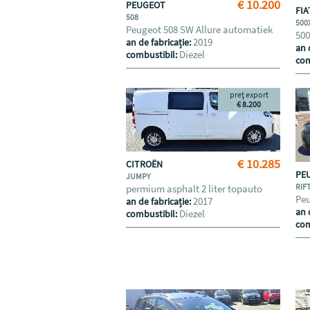
€ 10.200
PEUGEOT
FI
508
500
Peugeot 508 SW Allure automatiek
500
2019
an de fabricație:
an 
Diezel
combustibil:
com
preț export
€ 8.200
€ 10.285
CITROËN
PE
JUMPY
RIF
permium asphalt 2 liter topauto
Peu
2017
an de fabricație:
an 
Diezel
combustibil:
com