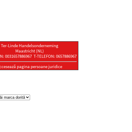
Ter-Linde Handelsonderneming
Maastricht (NL)
N: 0031657886967 T-TELEFON: 0657886967
ccesează pagina persoane juridice