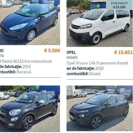
preț export
€ 13.100
€ 5.500
RD
€ 15.851
OPEL
STA
VIVARO
d fiesta 66133 km nieuwstaat
Opel Vivaro Life 9-persoons Komb
2016
de fabricație:
2020
an de fabricație:
Benzină
bustibil:
Diezel
combustibil: