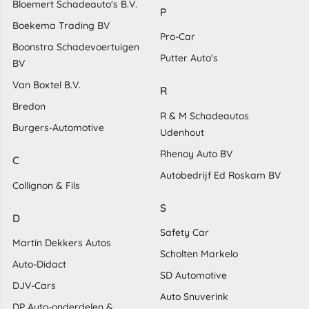
Bloemert Schadeauto's B.V.
P
Boekema Trading BV
Pro-Car
Boonstra Schadevoertuigen
Putter Auto's
BV
Van Boxtel B.V.
R
Bredon
R & M Schadeautos
Burgers-Automotive
Udenhout
Rhenoy Auto BV
C
Autobedrijf Ed Roskam BV
Collignon & Fils
S
D
Safety Car
Martin Dekkers Autos
Scholten Markelo
Auto-Didact
SD Automotive
DJV-Cars
Auto Snuverink
DP Auto-onderdelen &