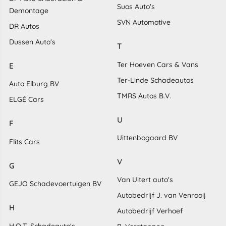
Suos Auto's
Demontage
SVN Automotive
DR Autos
Dussen Auto's
T
Ter Hoeven Cars & Vans
E
Ter-Linde Schadeautos
Auto Elburg BV
TMRS Autos B.V.
ELGÉ Cars
U
F
Uittenbogaard BV
Flits Cars
V
G
Van Uitert auto's
GEJO Schadevoertuigen BV
Autobedrijf J. van Venrooij
H
Autobedrijf Verhoef
H.O.T. Schadeauto's