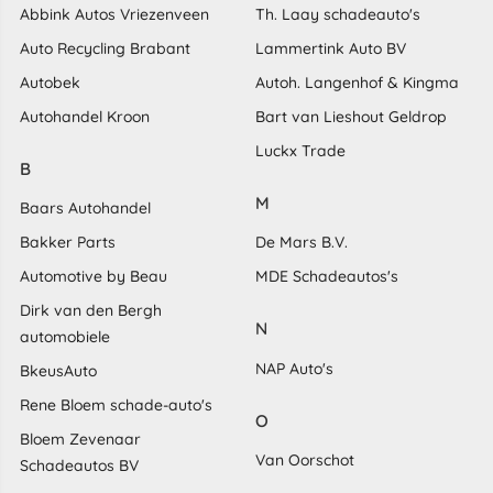
Abbink Autos Vriezenveen
Th. Laay schadeauto's
Auto Recycling Brabant
Lammertink Auto BV
Autobek
Autoh. Langenhof & Kingma
Autohandel Kroon
Bart van Lieshout Geldrop
Luckx Trade
B
M
Baars Autohandel
Bakker Parts
De Mars B.V.
Automotive by Beau
MDE Schadeautos's
Dirk van den Bergh
N
automobiele
NAP Auto's
BkeusAuto
Rene Bloem schade-auto's
O
Bloem Zevenaar
Van Oorschot
Schadeautos BV