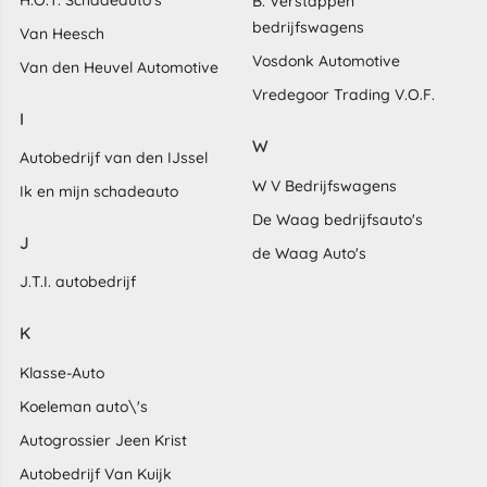
B. Verstappen
bedrijfswagens
Van Heesch
Vosdonk Automotive
Van den Heuvel Automotive
Vredegoor Trading V.O.F.
I
W
Autobedrijf van den IJssel
W V Bedrijfswagens
Ik en mijn schadeauto
De Waag bedrijfsauto's
J
de Waag Auto's
J.T.I. autobedrijf
K
Klasse-Auto
Koeleman auto\'s
Autogrossier Jeen Krist
Autobedrijf Van Kuijk