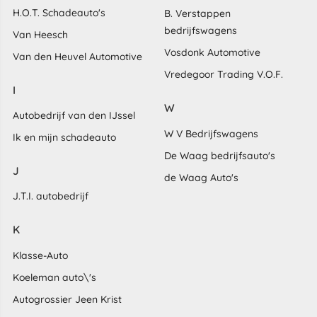
H.O.T. Schadeauto's
B. Verstappen
bedrijfswagens
Van Heesch
Vosdonk Automotive
Van den Heuvel Automotive
Vredegoor Trading V.O.F.
I
W
Autobedrijf van den IJssel
W V Bedrijfswagens
Ik en mijn schadeauto
De Waag bedrijfsauto's
J
de Waag Auto's
J.T.I. autobedrijf
K
Klasse-Auto
Koeleman auto\'s
Autogrossier Jeen Krist