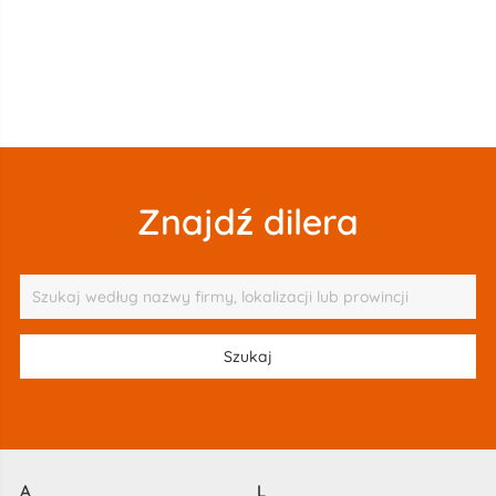
Znajdź dilera
A
L