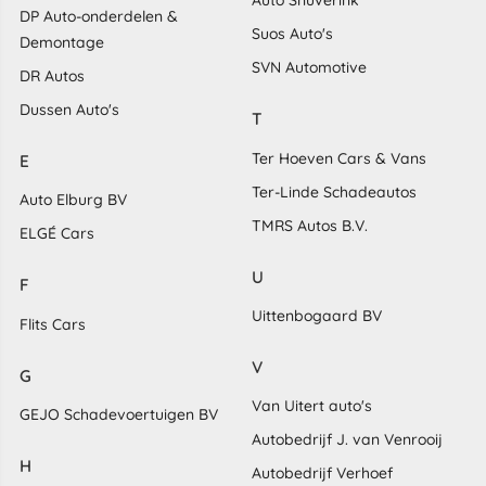
Auto Snuverink
DP Auto-onderdelen &
Suos Auto's
Demontage
SVN Automotive
DR Autos
Dussen Auto's
T
Ter Hoeven Cars & Vans
E
Ter-Linde Schadeautos
Auto Elburg BV
TMRS Autos B.V.
ELGÉ Cars
U
F
Uittenbogaard BV
Flits Cars
V
G
Van Uitert auto's
GEJO Schadevoertuigen BV
Autobedrijf J. van Venrooij
H
Autobedrijf Verhoef