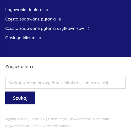
logowanie dealera
Często zadawane pytania
często zadawane pytania użytkowników
obsługa klienta
Znajdź dilera
Ogólne zasady i warunki
|
Części tego
|
Oświadczenie o ochronie
prywatności
© 1999-2026 schadeautos.nl