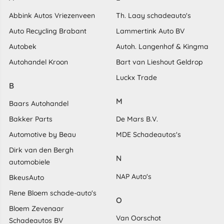
Abbink Autos Vriezenveen
Th. Laay schadeauto's
Auto Recycling Brabant
Lammertink Auto BV
Autobek
Autoh. Langenhof & Kingma
Autohandel Kroon
Bart van Lieshout Geldrop
Luckx Trade
B
M
Baars Autohandel
Bakker Parts
De Mars B.V.
Automotive by Beau
MDE Schadeautos's
Dirk van den Bergh
N
automobiele
NAP Auto's
BkeusAuto
Rene Bloem schade-auto's
O
Bloem Zevenaar
Van Oorschot
Schadeautos BV