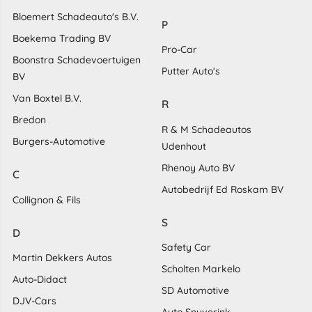
Bloemert Schadeauto's B.V.
P
Boekema Trading BV
Pro-Car
Boonstra Schadevoertuigen
Putter Auto's
BV
Van Boxtel B.V.
R
Bredon
R & M Schadeautos
Burgers-Automotive
Udenhout
Rhenoy Auto BV
C
Autobedrijf Ed Roskam BV
Collignon & Fils
S
D
Safety Car
Martin Dekkers Autos
Scholten Markelo
Auto-Didact
SD Automotive
DJV-Cars