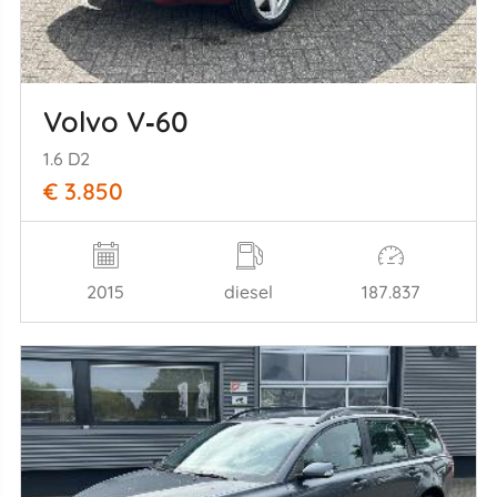
Volvo V‑60
1.6 D2
€ 3.850
2015
diesel
187.837