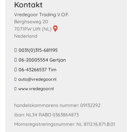
Kontakt
Vredegoor Trading V.O.F.
Berghseweg 20
7071PW Ulft (NL)
Nederland
0031(0)315-681195
06-20005554 Gertjan
06-43266537 Tim
​auto​@​vredegoor​.​nl​
​www​.​vredegoor​.​nl​
handelskammarens nummer: 09132292
iban: NL34 RABO 0363864873
Momsregistreringsnummer: NL 8112.16.871.B.01