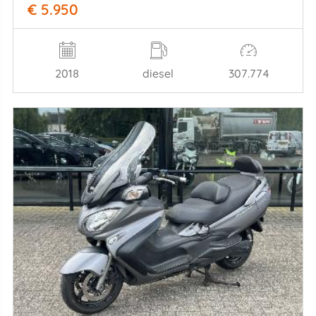
€ 5.950
2018
diesel
307.774