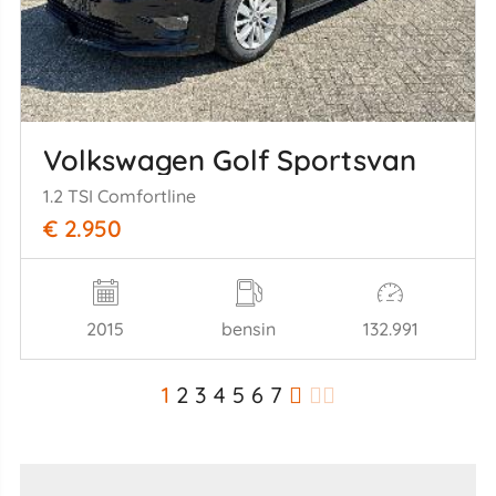
Volkswagen Golf Sportsvan
1.2 TSI Comfortline
€ 2.950
2015
bensin
132.991
1
2
3
4
5
6
7