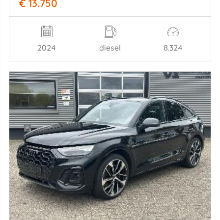
€ 13.750
2024
diesel
8.324