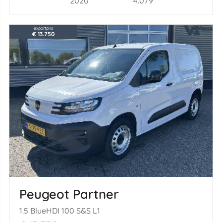
2020
4.079
exportpris
€ 13.750
Peugeot Partner
1.5 BlueHDI 100 S&S L1