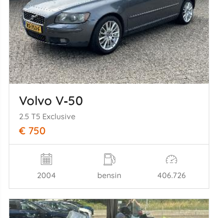
Volvo V‑50
2.5 T5 Exclusive
€ 750
2004
bensin
406.726