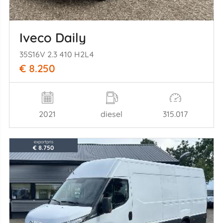
Iveco Daily
35S16V 2.3 410 H2L4
€ 8.250
2021
diesel
315.017
exportpris
€ 8.750