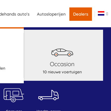
dehands auto's
Autosloperijen
Dealers
occasion
len
10 nieuwe voertuigen