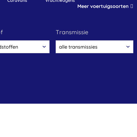
caravans
vrachtwagens
Meer voertuigsoorten
of
transmissie