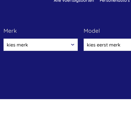
alle voertuigsoorten
personenauto's
merk
model