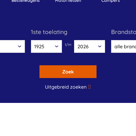
bestelwagens
motorfietsen
campers
1ste toelating
brandst
t/m
Zoek
Uitgebreid zoeken