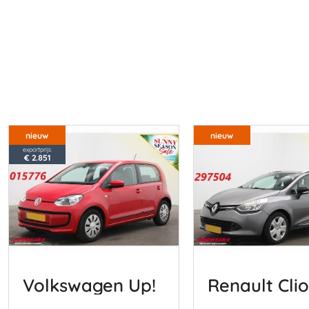
nieuw
nieuw
exportprijs
€ 2.851
Volkswagen Up!
Renault Clio