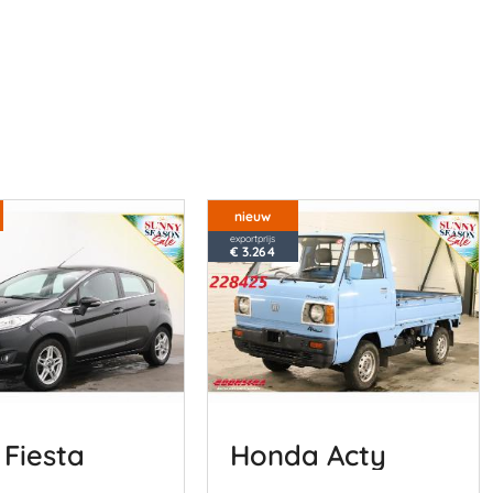
nieuw
exportprijs
€ 3.264
 Fiesta
Honda Acty