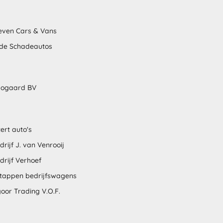
even Cars & Vans
nde Schadeautos
bogaard BV
ert auto's
rijf J. van Venrooij
drijf Verhoef
stappen bedrijfswagens
oor Trading V.O.F.