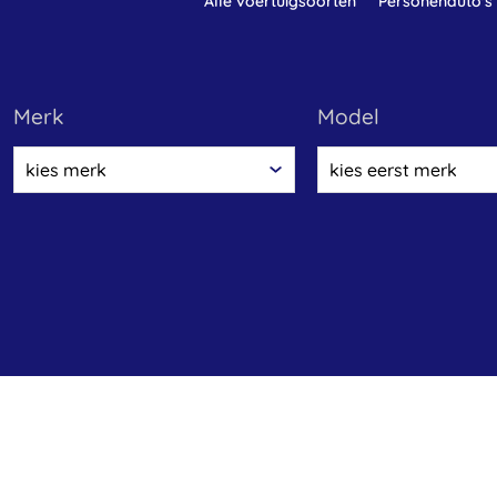
alle voertuigsoorten
personenauto's
merk
model