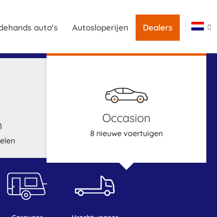
dehands auto's
Autosloperijen
Dealers
occasion
n
8 nieuwe voertuigen
elen