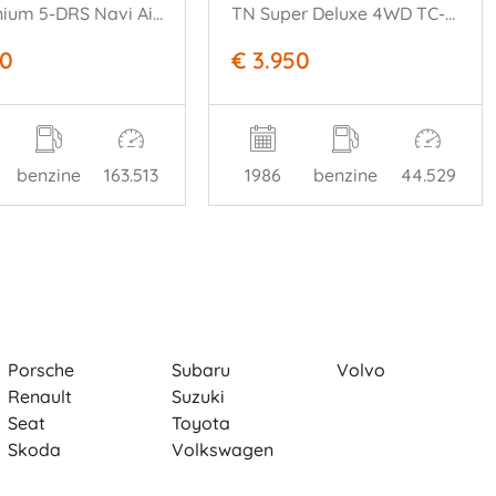
1.0 Titanium 5-DRS Navi Airco Bluetooth
TN Super Deluxe 4WD TC-series
50
€ 3.950
benzine
163.513
1986
benzine
44.529
Porsche
Subaru
Volvo
Renault
Suzuki
Seat
Toyota
Skoda
Volkswagen