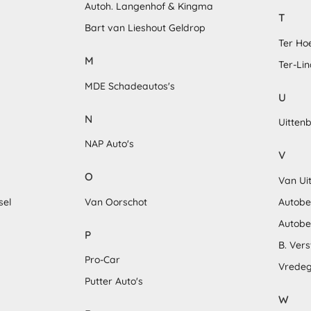
Autoh. Langenhof & Kingma
T
Bart van Lieshout Geldrop
Ter Ho
M
Ter-Li
MDE Schadeautos's
U
N
Uitten
NAP Auto's
V
O
Van Uit
sel
Van Oorschot
Autobed
Autobe
P
B. Ver
Pro-Car
Vredeg
Putter Auto's
W