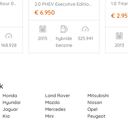
Estate Estate Grandtour 0.9 TCe Dynamique Navi Airco Cruise 168.928 km!
2.0 PHEV Executive Edition 4X4 Navi Clima Cruise Camera SHZ PDC AHK
€ 6.950
€ 2.9
2015
hybride
325.941
168.928
benzine
2013
k
Honda
Land Rover
Mitsubishi
Hyundai
Mazda
Nissan
Jaguar
Mercedes
Opel
Kia
Mini
Peugeot