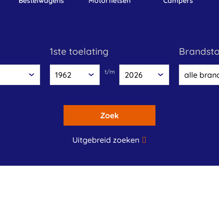
bestelwagens
motorfietsen
campers
1ste toelating
brandst
t/m
Zoek
Uitgebreid zoeken