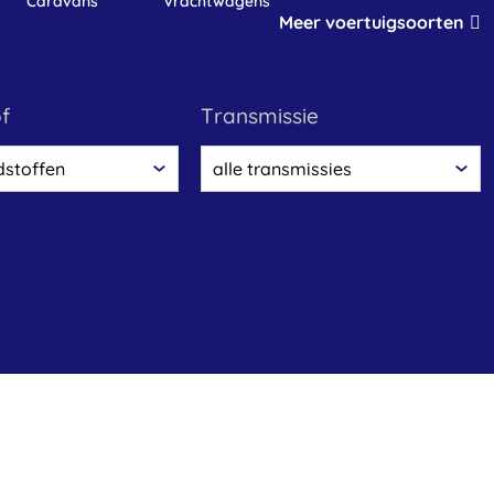
caravans
vrachtwagens
Meer voertuigsoorten
of
transmissie