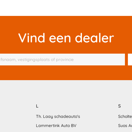
Vind een dealer
L
S
Th. Laay schadeauto's
Scholt
Lammertink Auto BV
Suos A