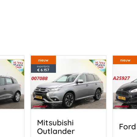
nieuw
nieuw
exportprijs
€ 6.157
Mitsubishi
Ford
Outlander