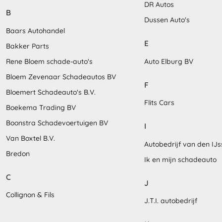
DR Autos
B
Dussen Auto's
Baars Autohandel
E
Bakker Parts
Rene Bloem schade-auto's
Auto Elburg BV
Bloem Zevenaar Schadeautos BV
F
Bloemert Schadeauto's B.V.
Flits Cars
Boekema Trading BV
Boonstra Schadevoertuigen BV
I
Van Boxtel B.V.
Autobedrijf van den IJs
Bredon
Ik en mijn schadeauto
C
J
Collignon & Fils
J.T.I. autobedrijf